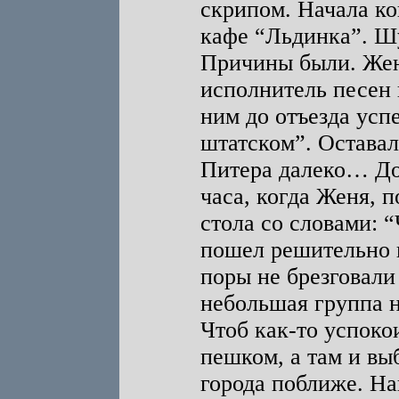
скрипом. Начала ко
кафе “Льдинка”. Шу
Причины были. Жен
исполнитель песен 
ним до отъезда усп
штатском”. Оставал
Питера далеко… До 
часа, когда Женя, п
стола со словами: 
пошел решительно 
поры не брезговал
небольшая группа н
Чтоб как-то успоко
пешком, а там и вы
города поближе. Н