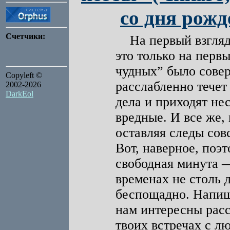
со дня рож
Счетчики:
На первый взгляд,
это только на перв
чудных” было совер
Copyleft ©
расслабленно течет
2002-2026
DarkEol
дела и приходят н
вредные. И все же,
оставляя следы совс
Вот, наверное, поэ
свободная минута —
временах не столь 
беспощадно. Напиши
нам интересны расс
твоих встречах с 