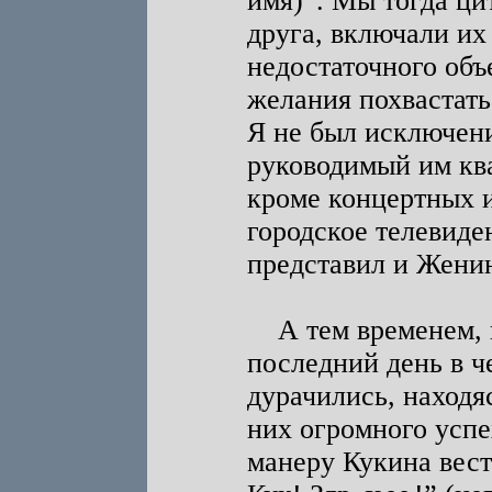
имя)”. Мы тогда ци
друга, включали их
недостаточного объ
желания похвастать
Я не был исключен
руководимый им ква
кроме концертных 
городское телевиде
представил и Жени
А тем временем, в
последний день в ч
дурачились, находя
них огромного успе
манеру Кукина вест