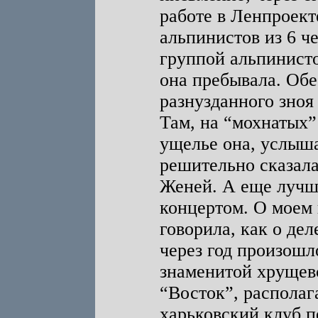
работе в Ленпроек
альпинистов из 6 че
группой альпинисто
она пребывала. Обе
разнузданного зноя
Там, на “мохнатых”
ущелье она, услыша
решительно сказала
Женей. А еще лучше
концертом. О моем
говорила, как о дел
через год произошл
знаменитой хрущев
“Восток”, распола
харьковский клуб п