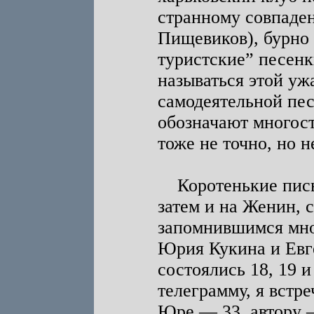
странному совпаде
Пищевиков), бурно 
туристские” песенк
называться этой уж
самодеятельной пес
обозначают многос
тоже не точно, но н
Коротенькие письм
затем и на Женин, 
запомнившимся мно
Юрия Кукина и Евг
состоялись 18, 19 и
телеграмму, я встре
Юре — 33, автору —