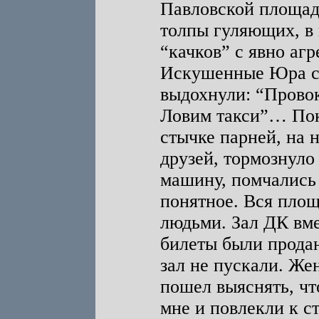
Павловской площади
толпы гуляющих, в
“качков” с явно аг
Искушенные Юра с 
выдохнули: “Прово
Ловим такси”… Пок
стычке парней, на н
друзей, тормознуло
машину, помчались 
понятное. Вся площ
людьми. Зал ДК вме
билеты были продан
зал не пускали. Же
пошел выяснять, чт
мне и повлекли к с