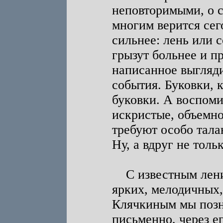
неповторимыми, о 
многим верится сего
сильнее: лень или 
грызут больнее и п
написанное выгляди
события. Буковки, 
буковки. А воспоми
искристые, объемн
требуют особо тала
Ну, а вдруг не толь
С известным ленин
ярких, мелодичных,
Клячкиным мы позна
письменно, через е