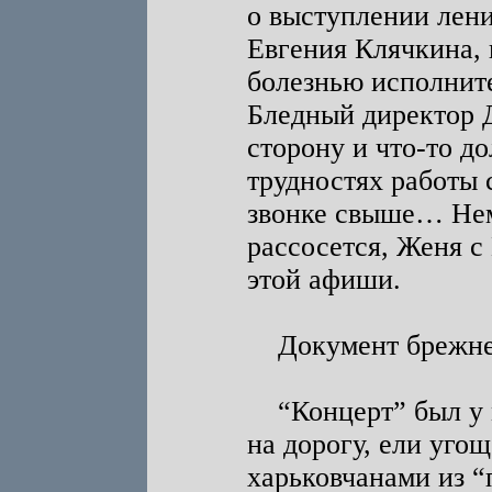
о выступлении лен
Евгения Клячкина, 
болезнью исполни
Бледный директор Д
сторону и что-то д
трудностях работы 
звонке свыше… Нем
рассосется, Женя 
этой афиши.
Документ брежнев
“Концерт” был у м
на дорогу, ели уго
харьковчанами из 