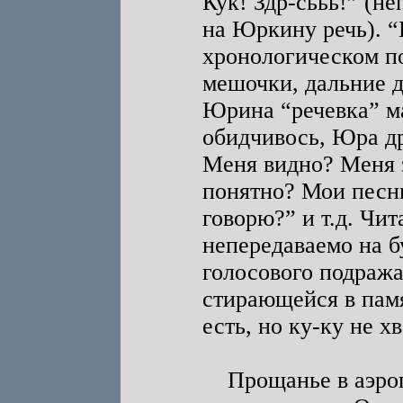
Кук! Здр-сььь!” (н
на Юркину речь). “
хронологическом по
мешочки, дальние д
Юрина “речевка” ма
обидчивось, Юра д
Меня видно? Меня 
понятно? Мои песни
говорю?” и т.д. Чи
непередаваемо на б
голосового подраж
стирающейся в памя
есть, но ку-ку не х
Прощанье в аэропо