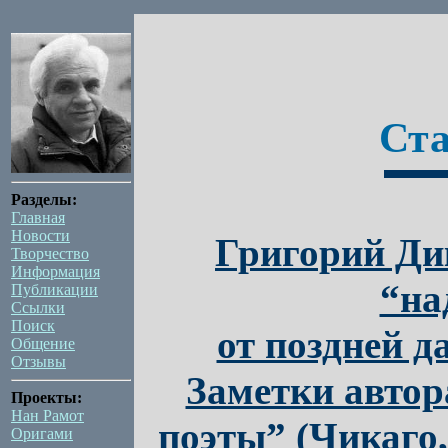
Ста
Разделы:
Главная
Новости
Григорий Ди
Творчество
Информация
“на
Публикации
Ссылки
Поиск
от поздней 
Общение
Отзывы
Заметки авто
Проекты:
Нан Рамот
поэты” (Чикаго,
Оригами