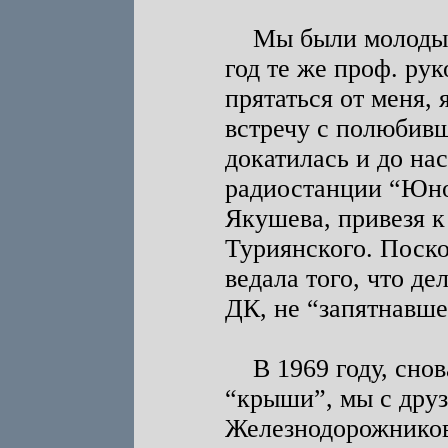
Мы были молоды и 
год те же проф. ру
прятаться от меня,
встречу с полюбивш
докатилась и до на
радиостанции “Юно
Якушева, привезя к
Туриянского. Поскол
ведала того, что де
ДК, не “запятнавш
В 1969 году, снов
“крыши”, мы с друз
Железнодорожников