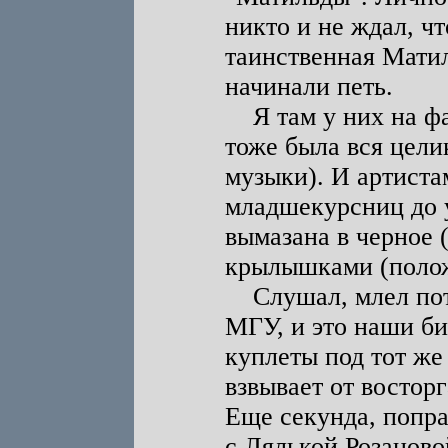
никто и не ждал, ч
таинственная Матил
начинали петь.
Я там у них на фа
тоже была вся цели
музыки). И артиста
младшекурсниц до 
вымазана в черное (
крылышками (поло
Слушал, млел потих
МГУ, и это наши би
куплеты под тот же
взвывает от восторг
Еще секунда, попра
с Лялькой Розаново