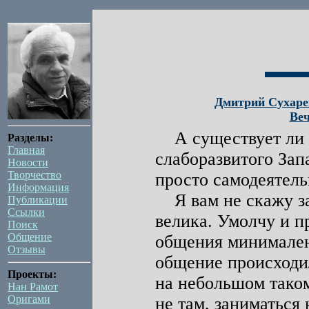
Дмитрий Сухарев
Веч
А существует ли б
Разделы:
Главная
слаборазвитого Зап
Новости
Творчество
просто самодеятель
Информация
Я вам не скажу за 
Публикации
Ссылки
велика. Умолчу и п
Поиск
Общение
общения минимален.
Отзывы
общение происходи
Проекты:
на небольшом таком
Нан Рамот
Оригами
не там, заниматься