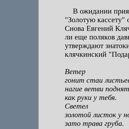
В ожидании прият
"Золотую кассету" 
Снова Евгений Кляч
ли еще поляков дав
утверждают знаток
клячкинский "Подар
Ветер
гонит стаи листьев
нагие ветви подня
как руки у тебя.
Светел
золотой листок у н
зато трава груба.