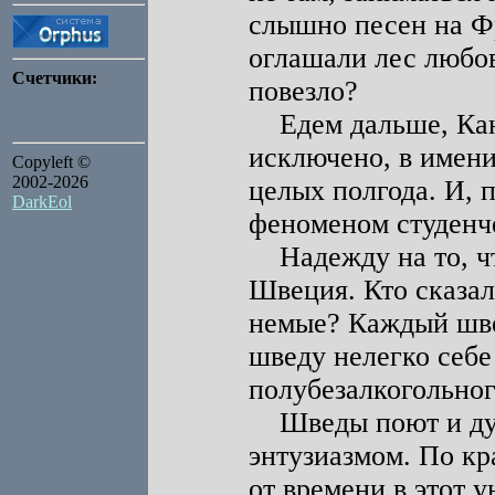
слышно песен на Ф
оглашали лес любо
Счетчики:
повезло?
Едем дальше, Кана
исключено, в имени
Copyleft ©
2002-2026
целых полгода. И, п
DarkEol
феноменом студенче
Надежду на то, чт
Швеция. Кто сказал
немые? Каждый шве
шведу нелегко себе
полубезалкогольног
Шведы поют и дура
энтузиазмом. По кр
от времени в этот 