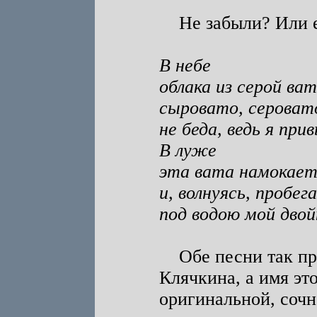
Не забыли? Или ещ
В небе
облака из серой ва
сыровато, серовато
не беда, ведь я прив
В луже
эта вата намокает
и, волнуясь, пробег
под водою мой двойн
Обе песни так про
Клячкина, а имя эт
оригинальной, сочн