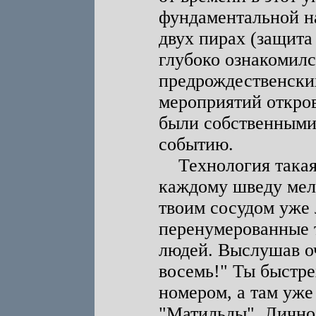
фундаментальной на
двух пирах (защита
глубоко ознакомилс
предрождественски
мероприятий откров
были собственными
событию.
Технология такая.
каждому шведу мело
твоим сосудом уже 
перенумерованные те
людей. Выслушав оч
восемь!" Ты быстре
номером, а там уже
"Матильды". Лично 