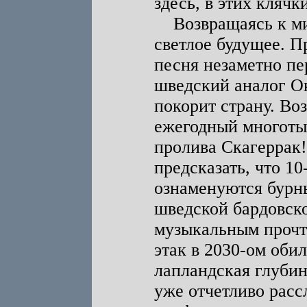
здесь, в этих клячк
Возвращаясь к ми
светлое будущее. П
песня незаметно пе
шведский аналог О
покорит страну. Во
ежегодный многоты
пролива Скагеррак
предсказать, что 1
ознаменуются бурн
шведской бардовск
музыкальным прочт
этак в 2030-ом обил
лапландская глубин
уже отчетливо расс