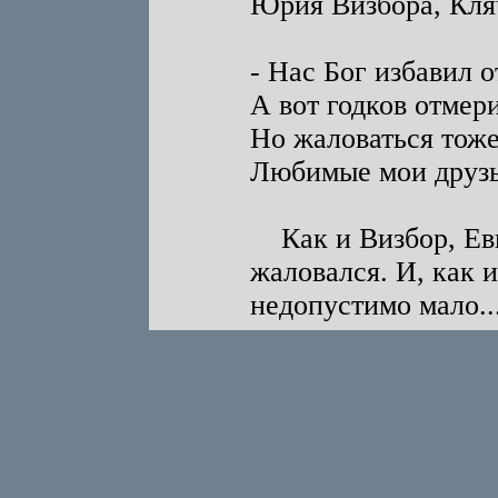
Юрия Визбора, Кля
- Нас Бог избавил о
А вот годков отмер
Но жаловаться тоже
Любимые мои друзь
Как и Визбор, Евг
жаловался. И, как 
недопустимо мало..