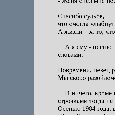
- Женя спел мне пе
Спасибо судьбе,
что смогла улыбнут
А жизни - за то, чт
А я ему - песню н
словами:
Повремени, певец р
Мы скоро разойдемс
И ничего, кроме п
строчками тогда не 
Осенью 1984 года, 