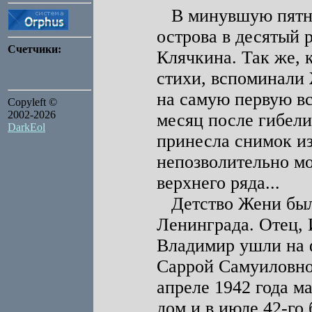
В минувшую пятни
острова в десятый 
Счетчики:
Клячкина. Так же, к
стихи, вспоминали 
на самую первую вст
Copyleft ©
2002-2026
месяц после гибел
DarkEol
принесла снимок из 
непозволительно м
верхнего ряда...
Детство Жени было
Ленинграда. Отец, 
Владимир ушли на ф
Саррой Самуиловной
апреле 1942 года м
дом и в июле 42-го