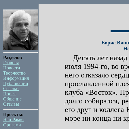
Борис Вишн
Но
Десять лет назад 
Разделы:
Главная
июля 1994-го, во в
Новости
Творчество
него отказало сердц
Информация
прославленной плея
Публикации
Ссылки
клуба «Восток». При
Поиск
Общение
долго собирался, р
Отзывы
его друг и коллега
Проекты:
море ни конца ни кр
Нан Рамот
Оригами