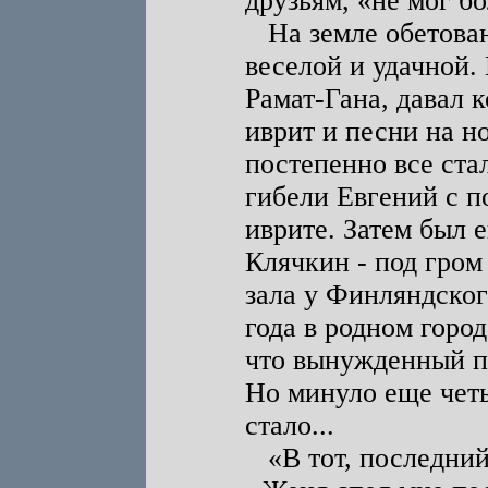
друзьям, «не мог б
На земле обетован
веселой и удачной.
Рамат-Гана, давал 
иврит и песни на н
постепенно все ста
гибели Евгений с п
иврите. Затем был 
Клячкин - под гром
зала у Финляндског
года в родном город
что вынужденный пе
Но минуло еще четы
стало...
«В тот, последний,