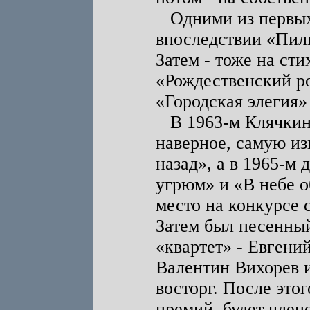
Одними из первых
впоследствии «Пил
Затем - тоже на сти
«Рождественский ро
«Городская элегия»
В 1963-м Клячкин 
наверное, самую из
назад», а в 1965-м 
угрюм» и «В небе о
место на конкурсе 
Затем был песенный
«квартет» - Евгени
Валентин Вихорев 
восторг. После это
премий, будет член