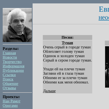
Ев
нео
Песня:
Туман
Очень серый в городе туман
Разделы:
Облепляет голову туман
Главная
Одинок и холоден туман
Новости
Серый в сером городе туман.
Творчество
Информация
Упади ей на плечи туман
Публикации
Загляни ей в глаза туман
Ссылки
Обними ее за плечи туман
Поиск
Обними как меня обнимал.
Общение
Отзывы
Дальше
Проекты:
Нан Рамот
Оригами